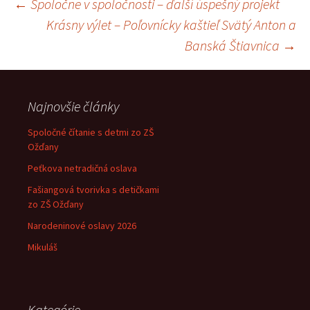
Navigácia
←
Spoločne v spoločnosti – ďalší úspešný projekt
Krásny výlet – Poľovnícky kaštieľ Svätý Anton a
článkami
Banská Štiavnica
→
Najnovšie články
Spoločné čítanie s detmi zo ZŠ
Ožďany
Peťkova netradičná oslava
Fašiangová tvorivka s detičkami
zo ZŠ Ožďany
Narodeninové oslavy 2026
Mikuláš
Kategórie