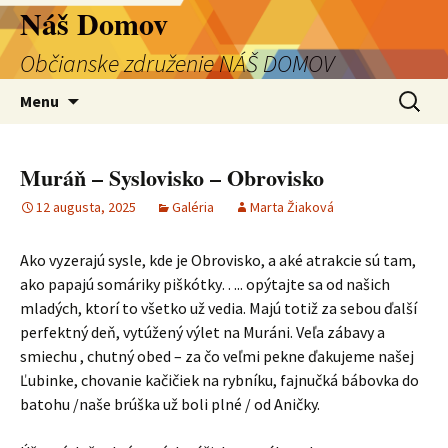
Preskočiť
Náš Domov
na
Občianske združenie NÁŠ DOMOV
obsah
Hľadať:
Menu
Muráň – Syslovisko – Obrovisko
12 augusta, 2025
Galéria
Marta Žiaková
Ako vyzerajú sysle, kde je Obrovisko, a aké atrakcie sú tam,
ako papajú somáriky piškótky….. opýtajte sa od našich
mladých, ktorí to všetko už vedia. Majú totiž za sebou ďalší
perfektný deň, vytúžený výlet na Muráni. Veľa zábavy a
smiechu , chutný obed – za čo veľmi pekne ďakujeme našej
Ľubinke, chovanie kačičiek na rybníku, fajnučká bábovka do
batohu /naše brúška už boli plné / od Aničky.