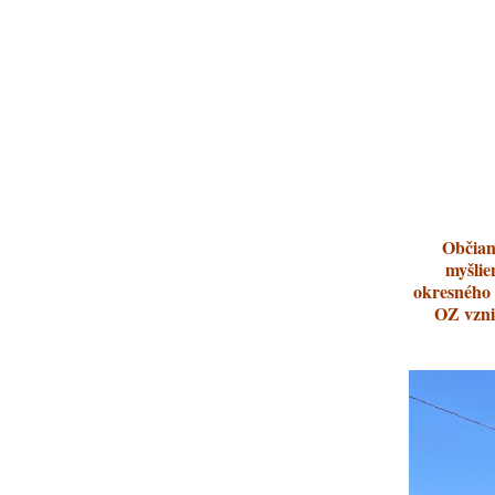
Občian
myšlie
okresného 
OZ vzni