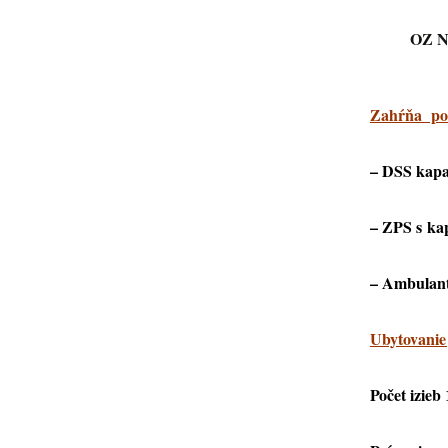
OZ Ná
Zahŕňa pos
–
DSS
kapa
–
ZPS
s kap
–
Ambulant
Ubytovanie 
Počet izieb