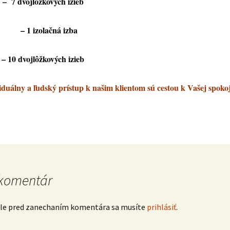
– 7 dvojlôžkových izieb
zolačná izba
– 10 dvojlôžkových izieb
iduálny a ľudský prístup k našim klientom sú cestou k Vašej spokoj
 komentár
ale pred zanechaním komentára sa musíte
prihlásiť
.