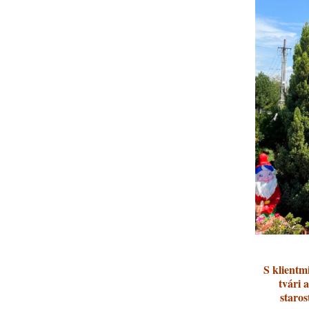
S klientm
tvári 
staros