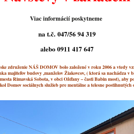
Viac informácií poskytneme
na t.č. 047/56 94 319
alebo 0911 417 647
ske združenie NÁŠ DOMOV bolo založené v roku 2006 a vtedy vzn
nka majiteľov budovy ,manželov Žiakovcov, ( ktorá sa nachádza v bl
mesta Rimavská Sobota, v obci Ožďany – časti Babin most), aby p
kol Domov sociálnych služieb pre mentálne a telesne postihnutých 