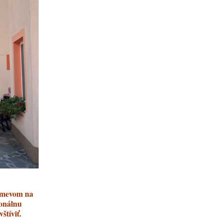
úsmevom na
ionálnu
štíviť.