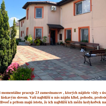
i momentálne pracuje 23 zamestnancov , ktorých nájdete vždy s 
a láskavým slovom. Vaši najbližší u nás nájdu kľud, pohodu, profes
tlivosť a pritom majú istotu, že ich najbližší ich môžu kedykoľvek nav