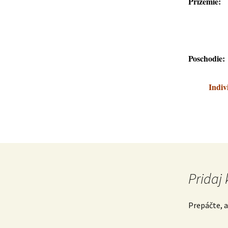
Prízemie: 
– 1 i
Poschodie: 
Indiv
Pridaj
Prepáčte, 