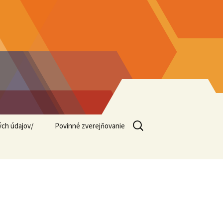
Hľadať:
ých údajov/
Povinné zverejňovanie
EON
Povinné zverejňovanie-
faktúry