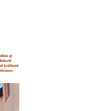
ikla aj
ízkosti
od krídlami
občanov.