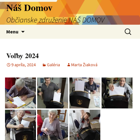
Preskočiť
Náš Domov
na
Občianske združenie NÁŠ DOMOV
obsah
Hľadať:
Menu
Voľby 2024
9 apríla, 2024
Galéria
Marta Žiaková