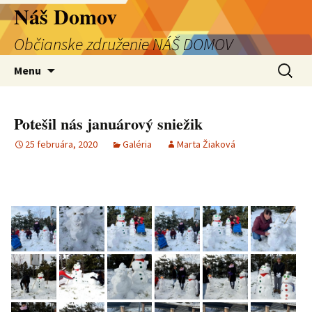
Preskočiť
Náš Domov
na
Občianske združenie NÁŠ DOMOV
obsah
Hľadať:
Menu
Potešil nás januárový sniežik
25 februára, 2020
Galéria
Marta Žiaková