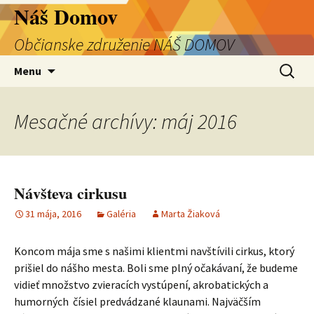
Preskočiť
Náš Domov
na
Občianske združenie NÁŠ DOMOV
obsah
Hľadať:
Menu
Mesačné archívy: máj 2016
Návšteva cirkusu
31 mája, 2016
Galéria
Marta Žiaková
Koncom mája sme s našimi klientmi navštívili cirkus, ktorý
prišiel do nášho mesta. Boli sme plný očakávaní, že budeme
vidieť množstvo zvieracích vystúpení, akrobatických a
humorných čísiel predvádzané klaunami. Najväčším