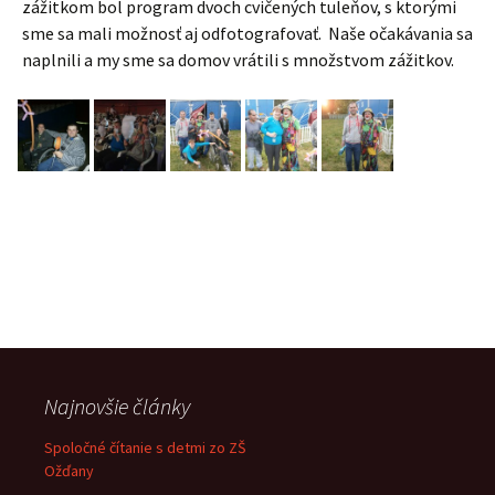
zážitkom bol program dvoch cvičených tuleňov, s ktorými
sme sa mali možnosť aj odfotografovať. Naše očakávania sa
naplnili a my sme sa domov vrátili s množstvom zážitkov.
Najnovšie články
Spoločné čítanie s detmi zo ZŠ
Ožďany