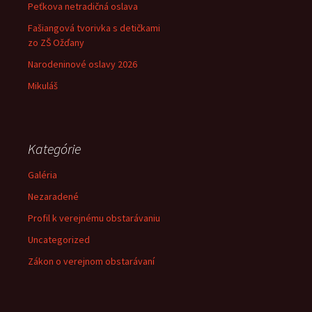
Peťkova netradičná oslava
Fašiangová tvorivka s detičkami
zo ZŠ Ožďany
Narodeninové oslavy 2026
Mikuláš
Kategórie
Galéria
Nezaradené
Profil k verejnému obstarávaniu
Uncategorized
Zákon o verejnom obstarávaní